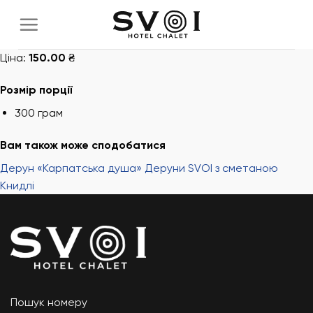
Skip
to
content
Ціна:
150.00 ₴
Розмір порції
300 грам
Вам також може сподобатися
Дерун «Карпатська душа»
Деруни SVOI з сметаною
Книдлі
Пошук номеру