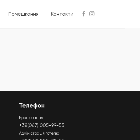
Помешкання
Контакти
Телефон
Бронювання
+38(067) 005-99-55
Адміністрація готелю