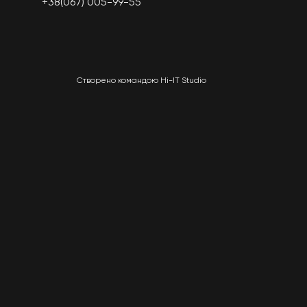
+38(067) 005-99-55
Створено командою Hi-IT Studio