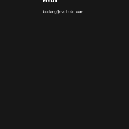
Email
booking@svoihotel.com