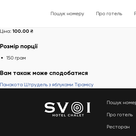
Skip
to
Пошук номеру
Про готель
content
Ціна:
100.00 ₴
Розмір порції
150 грам
Вам також може сподобатися
Панакота
Штрудель з яблуками
Тірамісу
Пошук номе
Про готель
Ресторан