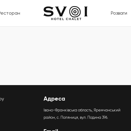
Ресторан
Розваги
Адреса
ру
Івано-Франківська область, Яремчанський
район, с. Поляниця, вул. Подина 396.