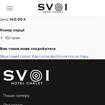
Skip
to
content
Ціна:
140.00 ₴
Розмір порції
150 грам
Вам також може сподобатися
Фруктовий салат
Картопля фрі
Котлетки на пару
Пошук номеру
Про готель