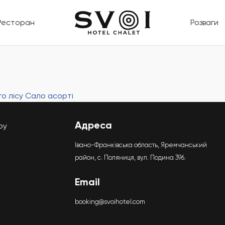
Ресторан
Розваги
го лісу
Сало асорті
Адреса
ру
Івано-Франківська область, Яремчанський
район, с. Поляниця, вул. Подина 396.
Email
booking@svoihotel.com