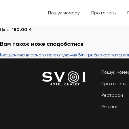
Skip
to
Пошук номеру
Про готель
content
Ціна:
180.00 ₴
Вам також може сподобатися
Квашенина власного приготування
Білі гриби з карпатсько
Пошук номе
Про готель
Ресторан
Розваги